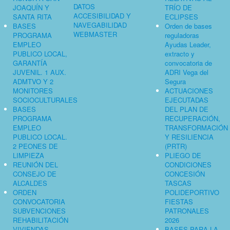
DATOS
JOAQUÍN Y
TRÍO DE
ACCESIBILIDAD Y
SANTA RITA
ECLIPSES
NAVEGABILIDAD
BASES
Orden de bases
WEBMASTER
PROGRAMA
reguladoras
EMPLEO
Ayudas Leader,
PUBLICO LOCAL,
extracto y
GARANTÍA
convocatoria de
JUVENIL. 1 AUX.
ADRI Vega del
ADMTVO Y 2
Segura
MONITORES
ACTUACIONES
SOCIOCULTURALES
EJECUTADAS
BASES
DEL PLAN DE
PROGRAMA
RECUPERACIÓN,
EMPLEO
TRANSFORMACIÓN
PUBLICO LOCAL.
Y RESILIENCIA
2 PEONES DE
(PRTR)
LIMPIEZA
PLIEGO DE
REUNIÓN DEL
CONDICIONES
CONSEJO DE
CONCESIÓN
ALCALDES
TASCAS
ORDEN
POLIDEPORTIVO
CONVOCATORIA
FIESTAS
SUBVENCIONES
PATRONALES
REHABILITACIÓN
2026
VIVIENDAS
BASES PARA LA