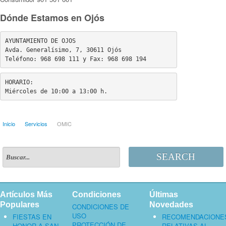
Dónde Estamos en Ojós
AYUNTAMIENTO DE OJOS
Avda. Generalísimo, 7, 30611 Ojós
Teléfono: 968 698 111 y Fax: 968 698 194
HORARIO: 
Miércoles de 10:00 a 13:00 h.
Inicio
Servicios
OMIC
SEARCH
Artículos Más
Condiciones
Últimas
Populares
Novedades
CONDICIONES DE
USO
FIESTAS EN
RECOMENDACIONE
PROTECCIÓN DE
HONOR A SAN
RELATIVAS AL