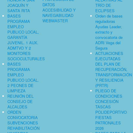
DATOS
JOAQUÍN Y
TRÍO DE
ACCESIBILIDAD Y
SANTA RITA
ECLIPSES
NAVEGABILIDAD
BASES
Orden de bases
WEBMASTER
PROGRAMA
reguladoras
EMPLEO
Ayudas Leader,
PUBLICO LOCAL,
extracto y
GARANTÍA
convocatoria de
JUVENIL. 1 AUX.
ADRI Vega del
ADMTVO Y 2
Segura
MONITORES
ACTUACIONES
SOCIOCULTURALES
EJECUTADAS
BASES
DEL PLAN DE
PROGRAMA
RECUPERACIÓN,
EMPLEO
TRANSFORMACIÓN
PUBLICO LOCAL.
Y RESILIENCIA
2 PEONES DE
(PRTR)
LIMPIEZA
PLIEGO DE
REUNIÓN DEL
CONDICIONES
CONSEJO DE
CONCESIÓN
ALCALDES
TASCAS
ORDEN
POLIDEPORTIVO
CONVOCATORIA
FIESTAS
SUBVENCIONES
PATRONALES
REHABILITACIÓN
2026