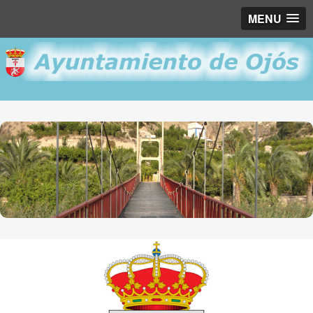
MENU
Puente Colgante "La Cuna"
Campo de Ojós "Ermita del