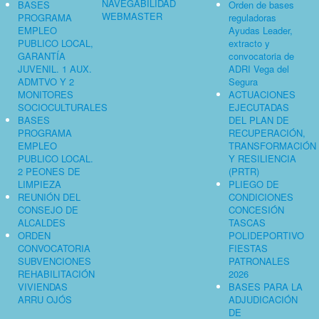
NAVEGABILIDAD
BASES
Orden de bases
WEBMASTER
PROGRAMA
reguladoras
EMPLEO
Ayudas Leader,
PUBLICO LOCAL,
extracto y
GARANTÍA
convocatoria de
JUVENIL. 1 AUX.
ADRI Vega del
ADMTVO Y 2
Segura
MONITORES
ACTUACIONES
SOCIOCULTURALES
EJECUTADAS
BASES
DEL PLAN DE
PROGRAMA
RECUPERACIÓN,
EMPLEO
TRANSFORMACIÓN
PUBLICO LOCAL.
Y RESILIENCIA
2 PEONES DE
(PRTR)
LIMPIEZA
PLIEGO DE
REUNIÓN DEL
CONDICIONES
CONSEJO DE
CONCESIÓN
ALCALDES
TASCAS
ORDEN
POLIDEPORTIVO
CONVOCATORIA
FIESTAS
SUBVENCIONES
PATRONALES
REHABILITACIÓN
2026
VIVIENDAS
BASES PARA LA
ARRU OJÓS
ADJUDICACIÓN
DE