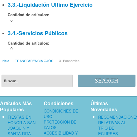
3.3.-Liquidación Ultimo Ejercicio
Cantidad de artículos:
0
3.4.-Servicios Públicos
Cantidad de artículos:
0
Inicio
TRANSPARENCIA OJÓS
3.-Económica
SEARCH
Artículos Más
Condiciones
Últimas
Populares
Novedades
CONDICIONES DE
USO
FIESTAS EN
RECOMENDACIONE
PROTECCIÓN DE
HONOR A SAN
RELATIVAS AL
DATOS
JOAQUÍN Y
TRÍO DE
ACCESIBILIDAD Y
SANTA RITA
ECLIPSES