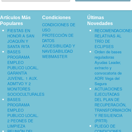
Artículos Más
Condiciones
Últimas
Populares
Novedades
CONDICIONES DE
USO
FIESTAS EN
RECOMENDACIONE
PROTECCIÓN DE
HONOR A SAN
RELATIVAS AL
DATOS
JOAQUÍN Y
TRÍO DE
ACCESIBILIDAD Y
SANTA RITA
ECLIPSES
NAVEGABILIDAD
BASES
Orden de bases
WEBMASTER
PROGRAMA
reguladoras
EMPLEO
Ayudas Leader,
PUBLICO LOCAL,
extracto y
GARANTÍA
convocatoria de
JUVENIL. 1 AUX.
ADRI Vega del
ADMTVO Y 2
Segura
MONITORES
ACTUACIONES
SOCIOCULTURALES
EJECUTADAS
BASES
DEL PLAN DE
PROGRAMA
RECUPERACIÓN,
EMPLEO
TRANSFORMACIÓN
PUBLICO LOCAL.
Y RESILIENCIA
2 PEONES DE
(PRTR)
LIMPIEZA
PLIEGO DE
REUNIÓN DEL
CONDICIONES