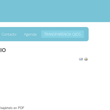
Contacto
Agenda
TRANSPARENCIA OJÓS
IO
.
ajártelo en PDF