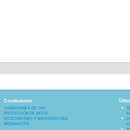
Condiciones
Últi
CONDICIONES DE USO
R
PROTECCIÓN DE DATOS
E
ACCESIBILIDAD Y NAVEGABILIDAD
O
WEBMASTER
c
A