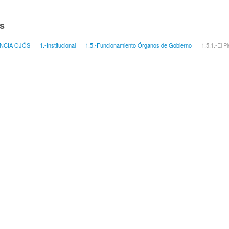
s
NCIA OJÓS
1.-Institucional
1.5.-Funcionamiento Órganos de Gobierno
1.5.1.-El P