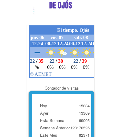
Contador de visitas
Hoy
15834
Ayer
13369
Esta Semana
69005
Semana Anterior
123170525
Este Mes
82371