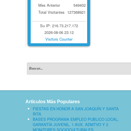
Mes Anterior
549402
Total Visitantes
127368921
Su IP: 216.73.217.172
2026-08-06 23:12
Visitors Counter
Artículos Más Populares
FIESTAS EN HONOR A SAN JOAQUÍN Y SANTA
RITA
BASES PROGRAMA EMPLEO PUBLICO LOCAL,
GARANTÍA JUVENIL. 1 AUX. ADMTVO Y 2
MONITORES SOCIOCULTURALES