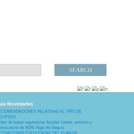
SEARCH
mas Novedades
ECOMENDACIONES RELATIVAS AL TRÍO DE
CLIPSES
rden de bases reguladoras Ayudas Leader, extracto y
onvocatoria de ADRI Vega del Segura
CTUACIONES EJECUTADAS DEL PLAN DE